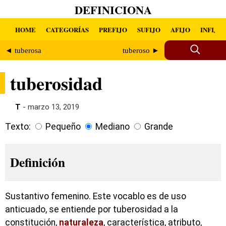
DEFINICIONA
HOME
CATEGORÍAS
PREFIJO
SUFIJO
AFIJO
INFIJO
◄ tuberosa
tuberoso ►
tuberosidad
T
- marzo 13, 2019
Texto:
Pequeño
Mediano
Grande
Definición
Sustantivo femenino. Este vocablo es de uso
anticuado, se entiende por tuberosidad a la
constitución,
naturaleza
, característica, atributo,