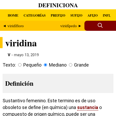
DEFINICIONA
HOME
CATEGORÍAS
PREFIJO
SUFIJO
AFIJO
INFIJO
◄ viridífloro
viridípedo ►
viridina
V
- mayo 13, 2019
Texto:
Pequeño
Mediano
Grande
Definición
Sustantivo femenino. Este termino es de uso
obsoleto se define (en química) una
sustancia
o
compuesto de origen químico, puede ser una