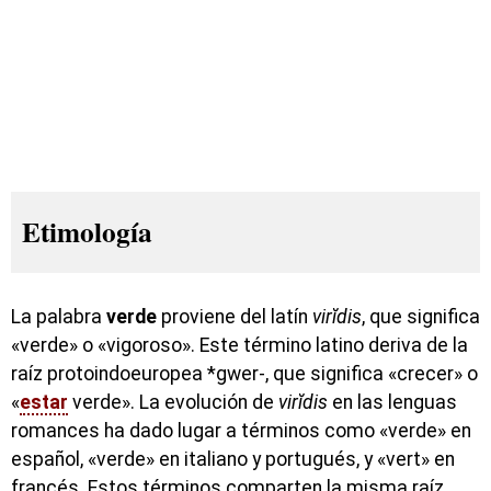
Etimología
La palabra
verde
proviene del latín
virĭdis
, que significa
«verde» o «vigoroso». Este término latino deriva de la
raíz protoindoeuropea *gwer-, que significa «crecer» o
«
estar
verde». La evolución de
virĭdis
en las lenguas
romances ha dado lugar a términos como «verde» en
español, «verde» en italiano y portugués, y «vert» en
francés. Estos términos comparten la misma raíz