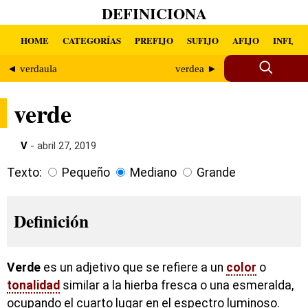
DEFINICIONA
HOME
CATEGORÍAS
PREFIJO
SUFIJO
AFIJO
INFIJO
◄ verdaula
verdea ►
verde
V
- abril 27, 2019
Texto:
Pequeño
Mediano
Grande
Definición
Verde
es un adjetivo que se refiere a un
color
o
tonalidad
similar a la hierba fresca o una esmeralda,
ocupando el cuarto lugar en el espectro luminoso.