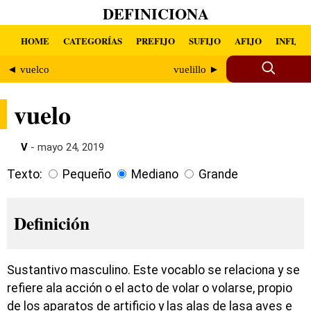
DEFINICIONA
HOME
CATEGORÍAS
PREFIJO
SUFIJO
AFIJO
INFIJO
◄ vuelco
vuelillo ►
vuelo
V
- mayo 24, 2019
Texto:
Pequeño
Mediano
Grande
Definición
Sustantivo masculino. Este vocablo se relaciona y se
refiere ala acción o el acto de volar o volarse, propio
de los aparatos de artificio y las alas de lasa aves e