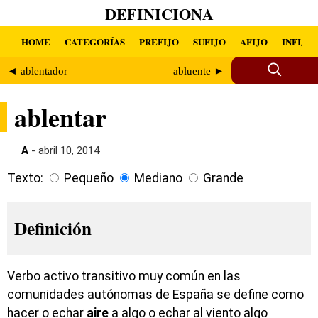
DEFINICIONA
HOME
CATEGORÍAS
PREFIJO
SUFIJO
AFIJO
INFIJO
◄ ablentador
abluente ►
ablentar
A
- abril 10, 2014
Texto:
Pequeño
Mediano
Grande
Definición
Verbo activo transitivo muy común en las
comunidades autónomas de España se define como
hacer o echar
aire
a algo o echar al viento algo