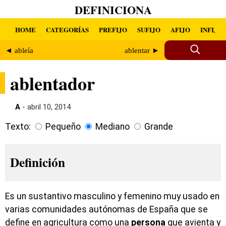
DEFINICIONA
HOME
CATEGORÍAS
PREFIJO
SUFIJO
AFIJO
INFIJO
◄ ableía
ablentar ►
ablentador
A
- abril 10, 2014
Texto:
Pequeño
Mediano
Grande
Definición
Es un sustantivo masculino y femenino muy usado en
varias comunidades autónomas de España que se
define en agricultura como una
persona
que avienta y