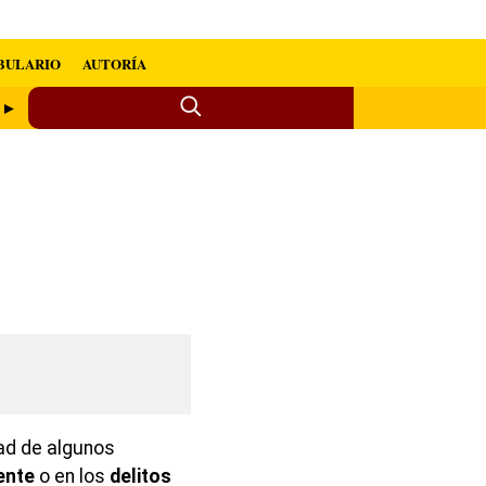
BULARIO
AUTORÍA
e ►
dad de algunos
ente
o en los
delitos