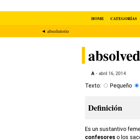
HOME
CATEGORÍAS
◄ absolutorio
absolved
A
- abril 16, 2014
Texto:
Pequeño
Definición
Es un sustantivo femen
confesores
o los sac