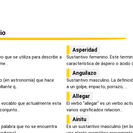
io
Asperidad
o que se utiliza para describir a
Sustantivo femenino. Este termino
e...
característica de áspero o ácido q
Anguilazo
o (en astronomía) que hace
Sustantivo masculino. La definici
llante q...
a un golpe, impacto, porrazo, ...
Allegar
e vocablo que actualmente esta
El verbo "allegar" es un verbo acti
conjunto...
varios significados relacion...
Ainitu
 palabra que no se encuentra
Es un sustantivo masculino (en b
edicina)...
una planta aromática proveniente .