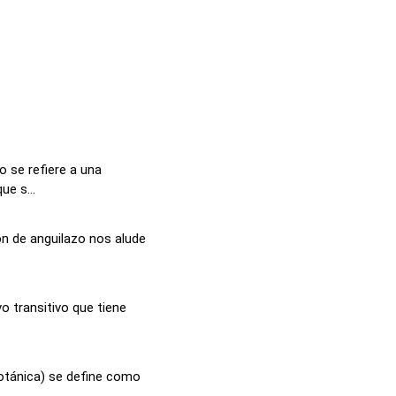
 se refiere a una
ue s...
ón de anguilazo nos alude
vo transitivo que tiene
otánica) se define como
..