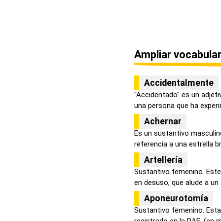
Ampliar vocabular
Accidentalmente
"Accidentado" es un adjetiv
una persona que ha experim
Achernar
Es un sustantivo masculin
referencia a una estrella bri
Artellería
Sustantivo femenino. Est
en desuso, que alude a un 
Aponeurotomía
Sustantivo femenino. Esta
registrado en la RAE, (en m