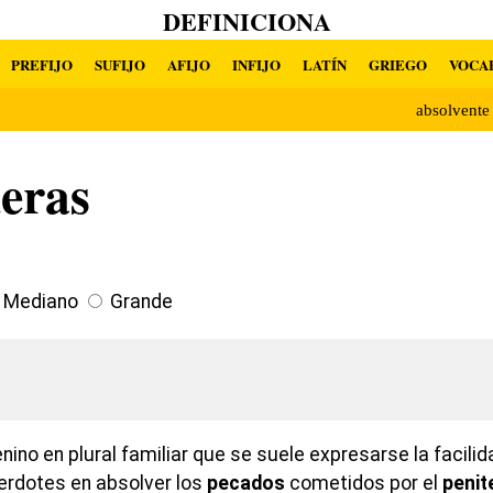
DEFINICIONA
PREFIJO
SUFIJO
AFIJO
INFIJO
LATÍN
GRIEGO
VOCA
absolvent
eras
Mediano
Grande
ino en plural familiar que se suele expresarse la facili
erdotes en absolver los
pecados
cometidos por el
penit