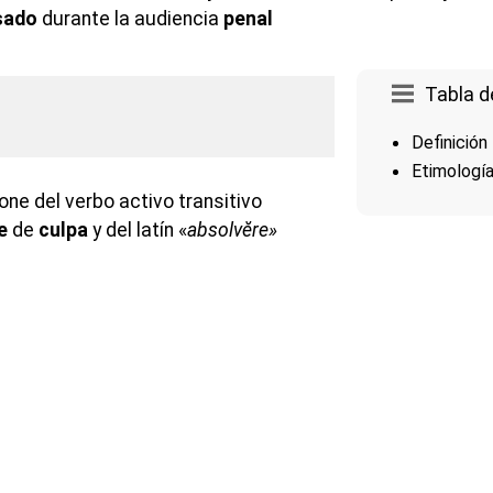
sado
durante la audiencia
penal
Tabla d
Definición
Etimologí
ne del verbo activo transitivo
e
de
culpa
y del latín «
absolvĕre»