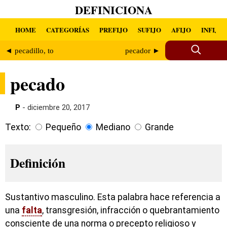
DEFINICIONA
HOME
CATEGORÍAS
PREFIJO
SUFIJO
AFIJO
INFIJO
◄ pecadillo, to
pecador ►
pecado
P
- diciembre 20, 2017
Texto:
Pequeño
Mediano
Grande
Definición
Sustantivo masculino. Esta palabra hace referencia a
una
falta
, transgresión, infracción o quebrantamiento
consciente de una norma o precepto religioso y