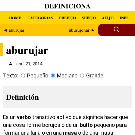
DEFINICIONA
HOME
CATEGORÍAS
PREFIJO
SUFIJO
AFIJO
INFIJO
◄ aburujar
aburujonar ►
aburujar
A
- abril 21, 2014
Texto:
Pequeño
Mediano
Grande
Definición
Es un
verbo
transitivo activo que significa hacer que
una cosa forme borujos o de un
bulto
pequeño para
formar una lana o en una
masa
o de una masa