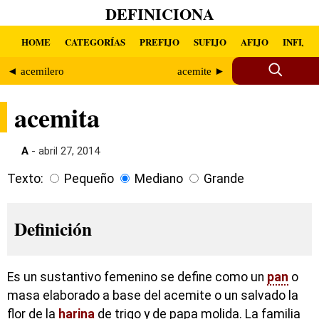
DEFINICIONA
HOME
CATEGORÍAS
PREFIJO
SUFIJO
AFIJO
INFIJO
◄ acemilero
acemite ►
acemita
A
- abril 27, 2014
Texto:
Pequeño
Mediano
Grande
Definición
Es un sustantivo femenino se define como un
pan
o
masa elaborado a base del acemite o un salvado la
flor de la
harina
de trigo y de papa molida. La familia