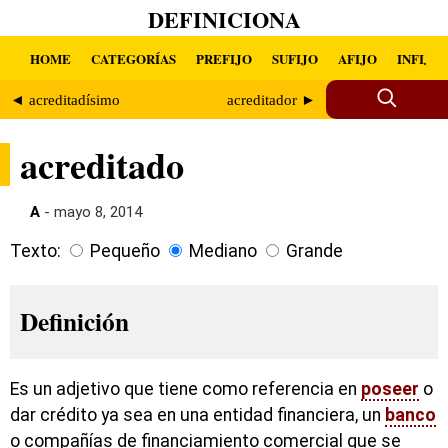
DEFINICIONA
HOME
CATEGORÍAS
PREFIJO
SUFIJO
AFIJO
INFIJO
◄ acreditadísimo
acreditador ►
acreditado
A
- mayo 8, 2014
Texto:
Pequeño
Mediano
Grande
Definición
Es un adjetivo que tiene como referencia en
poseer
o
dar crédito ya sea en una entidad financiera, un
banco
o compañías de financiamiento comercial que se