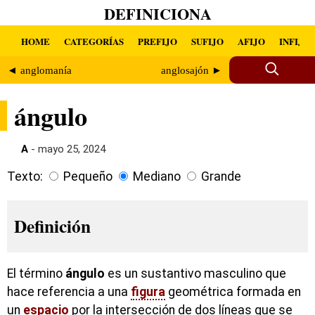
DEFINICIONA
HOME
CATEGORÍAS
PREFIJO
SUFIJO
AFIJO
INFIJO
◄ anglomanía
anglosajón ►
ángulo
A
- mayo 25, 2024
Texto:
Pequeño
Mediano
Grande
Definición
El término
ángulo
es un sustantivo masculino que
hace referencia a una
figura
geométrica formada en
un
espacio
por la intersección de dos líneas que se