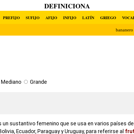
DEFINICIONA
PREFIJO
SUFIJO
AFIJO
INFIJO
LATÍN
GRIEGO
VOCA
bananer
Mediano
Grande
s un sustantivo femenino que se usa en varios países d
Bolivia, Ecuador, Paraguay y Uruguay, para referirse al
fru