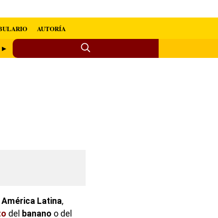
BULARIO
AUTORÍA
o ►
e
América
Latina
,
to
del
banano
o del