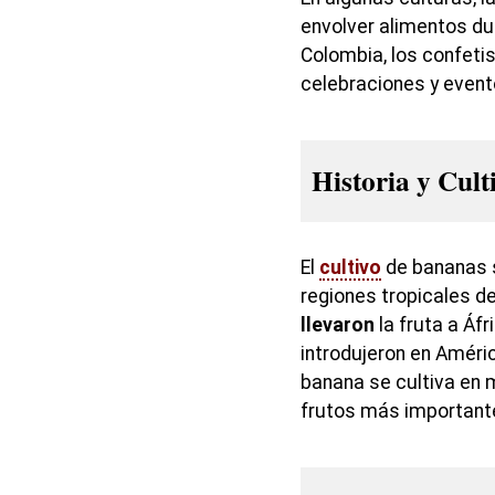
envolver alimentos du
Colombia, los confeti
celebraciones y event
Historia y Cult
El
cultivo
de bananas s
regiones tropicales d
llevaron
la fruta a Áfr
introdujeron en América
banana se cultiva en 
frutos más important