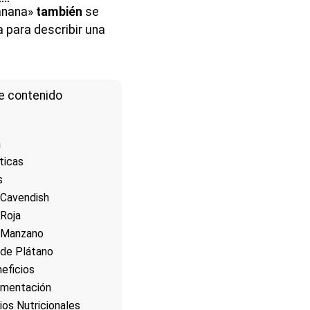
banana»
también
se
 para describir una
e contenido
a
ticas
s
 Cavendish
Roja
 Manzano
de Plátano
eficios
limentación
ios Nutricionales