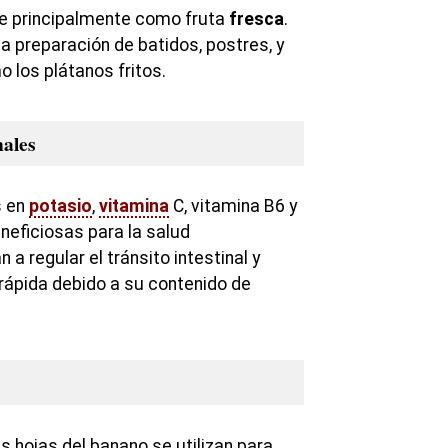
e principalmente como fruta
fresca
.
la preparación de batidos, postres, y
 los plátanos fritos.
nales
s en
potasio
,
vitamina
C, vitamina B6 y
neficiosas para la salud
n a regular el tránsito intestinal y
rápida debido a su contenido de
as hojas del banano se utilizan para