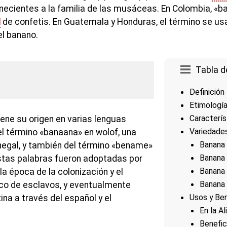
enecientes a la familia de las musáceas. En Colombia, «
d
de confetis. En Guatemala y Honduras, el término se usa
el banano.
Tabla d
Definición
Etimologí
Caracterís
ene su origen en varias lenguas
Variedade
l término «banaana» en wolof, una
Banana
egal, y también del término «bename»
Banana 
Estas palabras fueron adoptadas por
Banana
la época de la colonización y el
Banana 
co de esclavos, y eventualmente
Usos y Ben
ina a través del español y el
En la A
Benefic