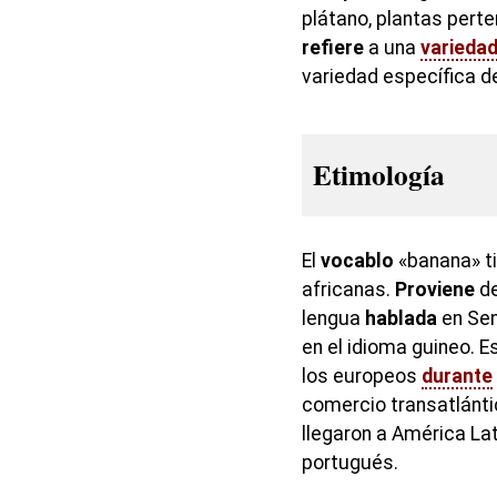
plátano, plantas pert
refiere
a una
varieda
variedad específica d
Etimología
El
vocablo
«banana» ti
africanas.
Proviene
de
lengua
hablada
en Sen
en el idioma guineo. 
los europeos
durante
comercio transatlánti
llegaron a América Lat
portugués.