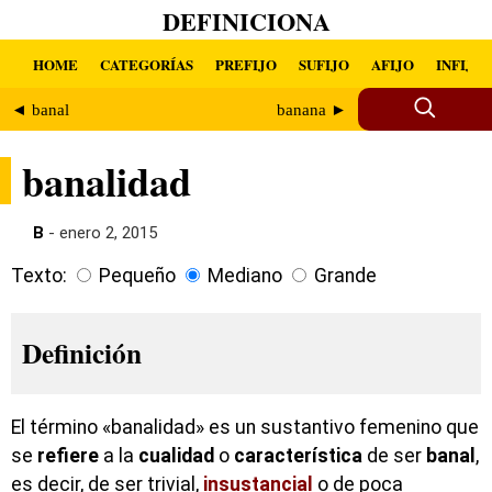
DEFINICIONA
HOME
CATEGORÍAS
PREFIJO
SUFIJO
AFIJO
INFIJO
◄ banal
banana ►
banalidad
B
- enero 2, 2015
Texto:
Pequeño
Mediano
Grande
Definición
El término «banalidad» es un sustantivo femenino que
se
refiere
a la
cualidad
o
característica
de ser
banal
,
es decir, de ser trivial,
insustancial
o de poca