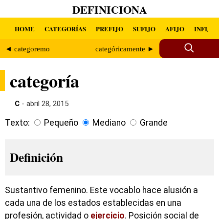
DEFINICIONA
HOME
CATEGORÍAS
PREFIJO
SUFIJO
AFIJO
INFIJO
◄ categoremo
categóricamente ►
categoría
C
- abril 28, 2015
Texto:
Pequeño
Mediano
Grande
Definición
Sustantivo femenino. Este vocablo hace alusión a
cada una de los estados establecidas en una
profesión, actividad o
ejercicio
. Posición social de