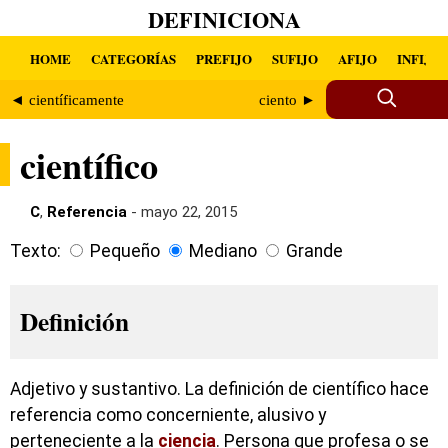
DEFINICIONA
HOME
CATEGORÍAS
PREFIJO
SUFIJO
AFIJO
INFIJO
◄ científicamente
ciento ►
científico
C
,
Referencia
- mayo 22, 2015
Texto:
Pequeño
Mediano
Grande
Definición
Adjetivo y sustantivo. La definición de científico hace
referencia como concerniente, alusivo y
perteneciente a la
ciencia
. Persona que profesa o se