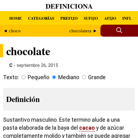
DEFINICIONA
HOME
CATEGORÍAS
PREFIJO
SUFIJO
AFIJO
INFIJO
◄ choco
chocolatera ►
chocolate
C
- septiembre 26, 2015
Texto:
Pequeño
Mediano
Grande
Definición
Sustantivo masculino. Este termino alude a una
pasta elaborada de la baya del
cacao
y de azúcar
completamente molido y también se puede agregar