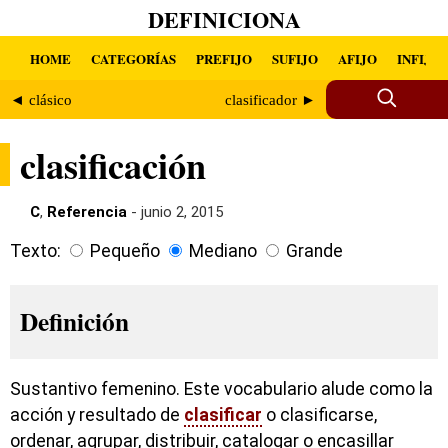
DEFINICIONA
HOME
CATEGORÍAS
PREFIJO
SUFIJO
AFIJO
INFIJO
◄ clásico
clasificador ►
clasificación
C
,
Referencia
- junio 2, 2015
Texto:
Pequeño
Mediano
Grande
Definición
Sustantivo femenino. Este vocabulario alude como la
acción y resultado de
clasificar
o clasificarse,
ordenar, agrupar, distribuir, catalogar o encasillar