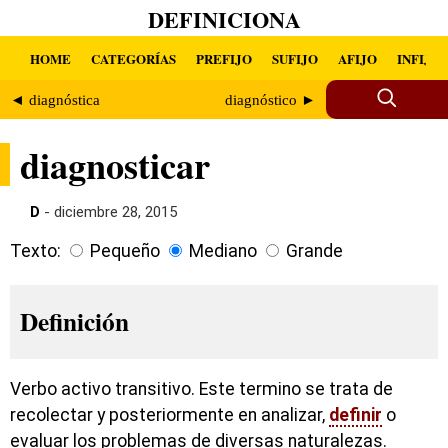
DEFINICIONA
HOME
CATEGORÍAS
PREFIJO
SUFIJO
AFIJO
INFIJO
◄ diagnóstica
diagnóstico ►
diagnosticar
D
- diciembre 28, 2015
Texto:
Pequeño
Mediano
Grande
Definición
Verbo activo transitivo. Este termino se trata de
recolectar y posteriormente en analizar,
definir
o
evaluar los problemas de diversas naturalezas.