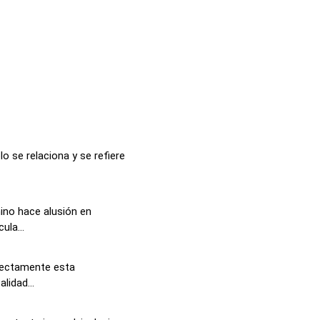
o se relaciona y se refiere
mino hace alusión en
ula...
 rectamente esta
lidad...