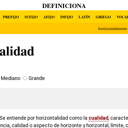
DEFINICIONA
PREFIJO
SUFIJO
AFIJO
INFIJO
LATÍN
GRIEGO
VOCA
horizontalment
alidad
Mediano
Grande
Se entiende por horizontalidad como la
cualidad
, caracte
cia, calidad o aspecto de horizonte y horizontal, límite, c