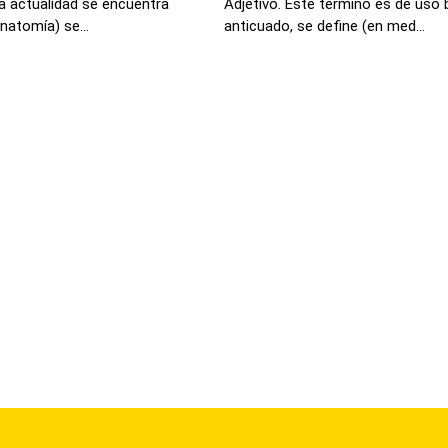
la actualidad se encuentra
Adjetivo. Este término es de uso b
natomía) se...
anticuado, se define (en med...