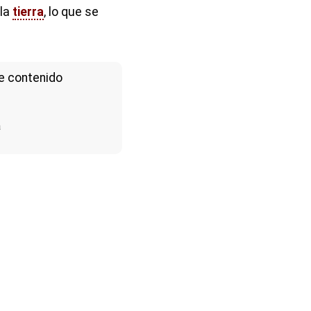
 la
tierra
, lo que se
e contenido
a