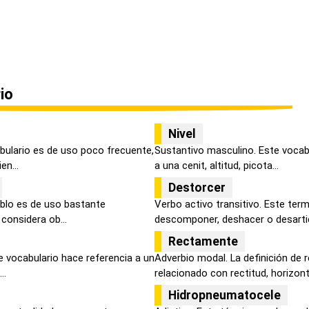
io
Nivel
bulario es de uso poco frecuente,
Sustantivo masculino. Este vocabl
en...
a una cenit, altitud, picota...
Destorcer
blo es de uso bastante
Verbo activo transitivo. Este ter
 considera ob...
descomponer, deshacer o desartic
Rectamente
e vocabulario hace referencia a un
Adverbio modal. La definición de
..
relacionado con rectitud, horizonta
Hidropneumatocele