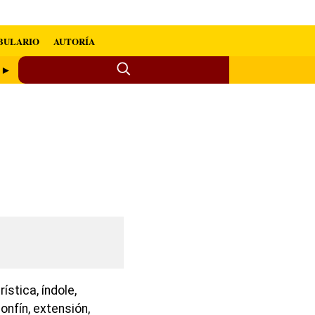
BULARIO
AUTORÍA
e ►
rística, índole,
onfín, extensión,