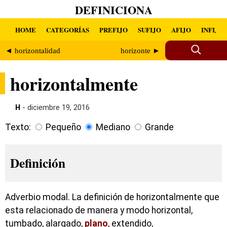
DEFINICIONA
HOME
CATEGORÍAS
PREFIJO
SUFIJO
AFIJO
INFIJO
◄ horizontalidad
horizonte ►
horizontalmente
H
- diciembre 19, 2016
Texto:
Pequeño
Mediano
Grande
Definición
Adverbio modal. La definición de horizontalmente que
esta relacionado de manera y modo horizontal,
tumbado, alargado,
plano
, extendido,