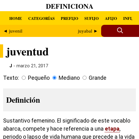
DEFINICIONA
HOME
CATEGORÍAS
PREFIJO
SUFIJO
AFIJO
INFIJO
◄ juvenil
juyabal ►
juventud
J
- marzo 21, 2017
Texto:
Pequeño
Mediano
Grande
Definición
Sustantivo femenino. El significado de este vocablo
abarca, compete y hace referencia a una
etapa
,
periodo o lapso de vida humana que precede a la vida