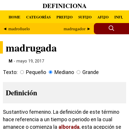
DEFINICIONA
HOME
CATEGORÍAS
PREFIJO
SUFIJO
AFIJO
INFIJO
◄ madroñuelo
madrugador ►
madrugada
M
- mayo 19, 2017
Texto:
Pequeño
Mediano
Grande
Definición
Sustantivo femenino. La definición de este término
hace referencia a un tiempo o periodo en la cual
amanece o comienza la
alborada
, esta acepción se