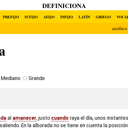
DEFINICIONA
PREFIJO
SUFIJO
AFIJO
INFIJO
LATÍN
GRIEGO
VOCA
analític
a
Mediano
Grande
ada
al
amanecer
, justo
cuando
raya el día, unos instante
saliendo. En la alborada no se tiene en cuenta la posición