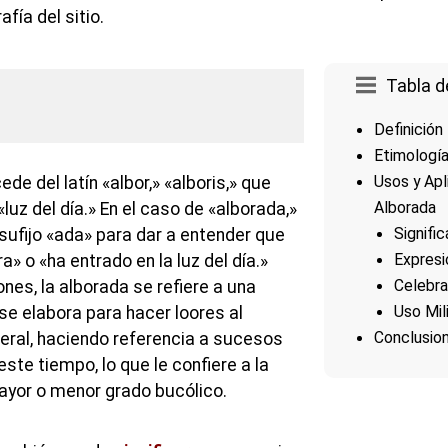
afía del sitio.
Tabla d
Definición
Etimologí
Usos y Apl
ede del latín «albor,» «alboris,» que
Alborada
 «luz del día.» En el caso de «alborada,»
Signifi
 sufijo «ada» para dar a entender que
Expresi
a» o «ha entrado en la luz del día.»
Celebra
nes, la alborada se refiere a una
Uso Mil
e elabora para hacer loores al
Conclusio
neral, haciendo referencia a sucesos
te tiempo, lo que le confiere a la
ayor o menor grado bucólico.