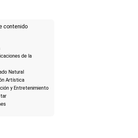
e contenido
a
icaciones de la
cado Natural
ón Artística
ción y Entretenimiento
itar
nes