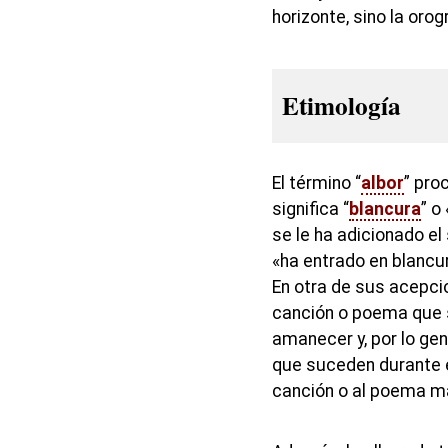
horizonte, sino la orogr
Etimología
El término “
albor
” proc
significa “
blancura
” o
se le ha adicionado el
«ha entrado en blancur
En otra de sus acepcio
canción o poema que s
amanecer y, por lo ge
que suceden durante es
canción o al poema m