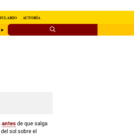
BULARIO
AUTORÍA
o ►
s
antes
de que salga
 del sol sobre el