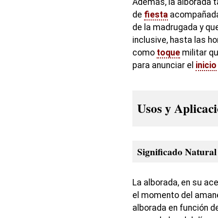
Además, la alborada 
de
fiesta
acompañada 
de la madrugada y qu
inclusive, hasta las h
como
toque
militar q
para anunciar el
inicio
Usos y Aplicac
Significado Natural
La alborada, en su acep
el momento del amanec
alborada en función de