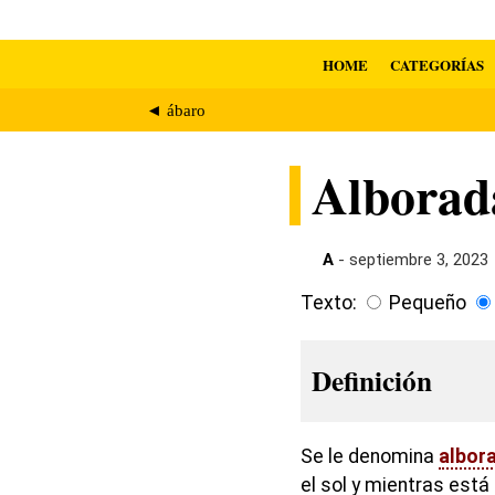
HOME
CATEGORÍAS
◄ ábaro
Alborad
A
- septiembre 3, 2023
Texto:
Pequeño
Definición
Se le denomina
albor
el sol y mientras está 