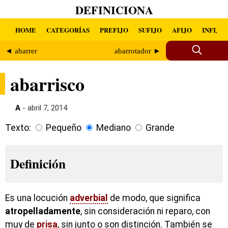
DEFINICIONA
HOME
CATEGORÍAS
PREFIJO
SUFIJO
AFIJO
INFIJO
◄ abarrer
abarrotador ►
abarrisco
A
- abril 7, 2014
Texto:
Pequeño
Mediano
Grande
Definición
Es una locución
adverbial
de modo, que significa
atropelladamente
, sin consideración ni reparo, con
muy de
prisa
, sin junto o son distinción. También se