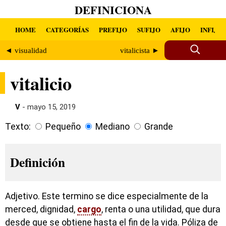
DEFINICIONA
HOME
CATEGORÍAS
PREFIJO
SUFIJO
AFIJO
INFIJO
◄ visualidad
vitalicista ►
vitalicio
V
- mayo 15, 2019
Texto:
Pequeño
Mediano
Grande
Definición
Adjetivo. Este termino se dice especialmente de la
merced, dignidad,
cargo
, renta o una utilidad, que dura
desde que se obtiene hasta el fin de la vida. Póliza de