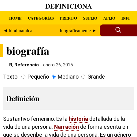
DEFINICIONA
HOME
CATEGORÍAS
PREFIJO
SUFIJO
AFIJO
INFIJO
◄ biodinámica
biográficamente ►
biografía
B
,
Referencia
- enero 26, 2015
Texto:
Pequeño
Mediano
Grande
Definición
Sustantivo femenino. Es la
historia
detallada de la
vida de una persona.
Narración
de forma escrita en
que se describe la vida de una persona. Es un género