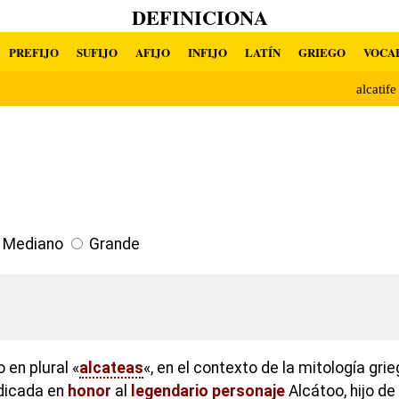
DEFINICIONA
PREFIJO
SUFIJO
AFIJO
INFIJO
LATÍN
GRIEGO
VOCA
alcatif
Mediano
Grande
 en plural «
alcateas
«, en el contexto de la mitología grie
icada en
honor
al
legendario
personaje
Alcátoo, hijo de