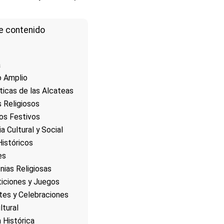
e contenido
a
o Amplio
ticas de las Alcateas
s Religiosos
os Festivos
a Cultural y Social
istóricos
es
ias Religiosas
iciones y Juegos
es y Celebraciones
tural
 Histórica