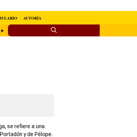
BULARIO
AUTORÍA
e ►
ga, se refiere a una
 Portadón y de Pélope.