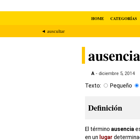
HOME
CATEGORÍAS
◄ auscultar
ausenci
A
- diciembre 5, 2014
Texto:
Pequeño
Definición
El término
ausencia
es
en un
lugar
determinad