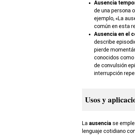
Ausencia tempor
de una persona o
ejemplo, «La ause
común en esta re
Ausencia en el 
describe episodi
pierde momentán
conocidos como c
de convulsión epi
interrupción repe
Usos y aplicaci
La
ausencia
se emplea
lenguaje cotidiano co