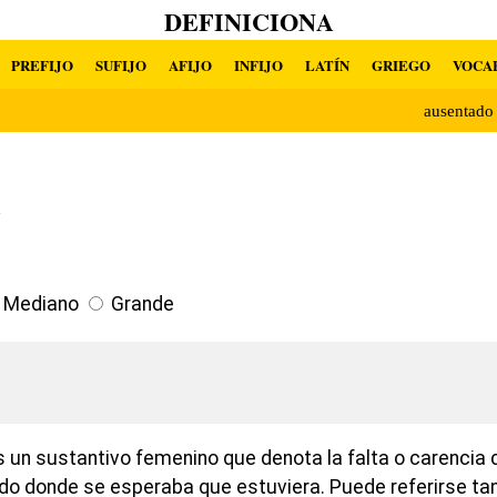
DEFINICIONA
PREFIJO
SUFIJO
AFIJO
INFIJO
LATÍN
GRIEGO
VOCA
ausentad
a
Mediano
Grande
 un sustantivo femenino que denota la falta o carencia
o donde se esperaba que estuviera. Puede referirse tan