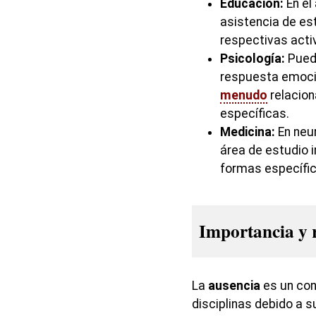
Educación:
En el
asistencia de es
respectivas act
Psicología:
Puede
respuesta emocio
menudo
relacion
específicas.
Medicina:
En neur
área de estudio 
formas específi
Importancia y 
La
ausencia
es un con
disciplinas debido a 