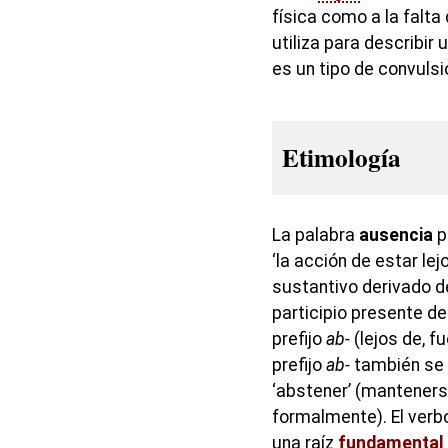
física como a la falta
utiliza para describir
es un tipo de convulsi
Etimología
La palabra
ausencia
p
‘la acción de estar lej
sustantivo derivado d
participio presente de
prefijo
ab-
(lejos de, f
prefijo
ab-
también se 
‘abstener’ (mantenerse
formalmente). El ver
una raíz
fundamental