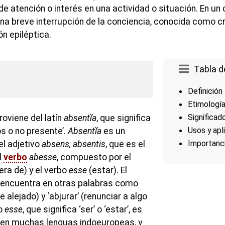
 de atención o interés en una actividad o situación. En u
 una breve interrupción de la conciencia, conocida como c
ón epiléptica.
Tabla d
Definición
Etimologí
Significad
roviene del latín
absentĭa
, que significa
Usos y apl
os o no presente’.
Absentĭa
es un
Importanci
el adjetivo
absens, absentis
, que es el
l
verbo
abesse
, compuesto por el
uera de) y el verbo
esse
(estar). El
encuentra en otras palabras como
 alejado) y ‘abjurar’ (renunciar a algo
bo
esse
, que significa ‘ser’ o ‘estar’, es
en muchas lenguas indoeuropeas, y