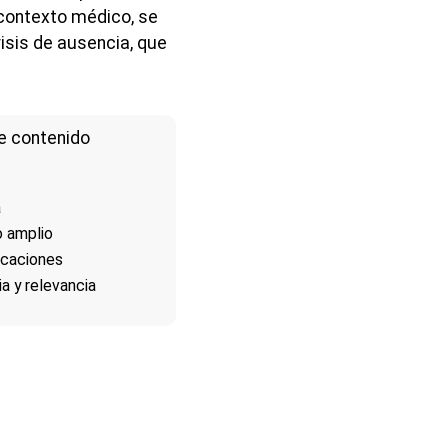
n contexto médico, se
risis de ausencia, que
e contenido
a
o amplio
icaciones
a y relevancia