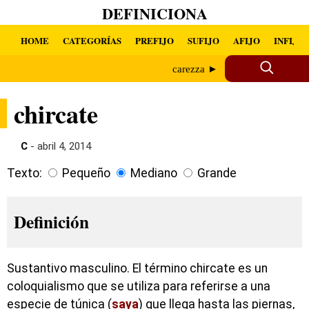
DEFINICIONA
HOME
CATEGORÍAS
PREFIJO
SUFIJO
AFIJO
INFIJO
carezza ►
chircate
C
- abril 4, 2014
Texto:
Pequeño
Mediano
Grande
Definición
Sustantivo masculino. El término chircate es un
coloquialismo que se utiliza para referirse a una
especie de túnica (
saya
) que llega hasta las piernas,