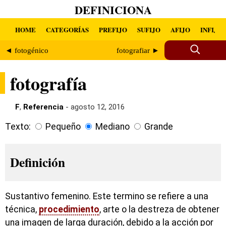
DEFINICIONA
HOME
CATEGORÍAS
PREFIJO
SUFIJO
AFIJO
INFIJO
◄ fotogénico
fotografiar ►
fotografía
F
,
Referencia
- agosto 12, 2016
Texto:
Pequeño
Mediano
Grande
Definición
Sustantivo femenino. Este termino se refiere a una
técnica,
procedimiento
, arte o la destreza de obtener
una imagen de larga duración, debido a la acción por