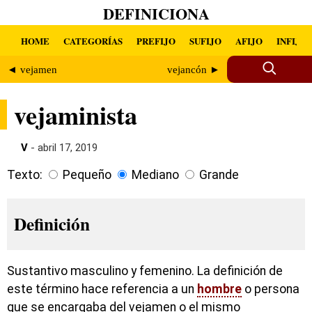
DEFINICIONA
HOME
CATEGORÍAS
PREFIJO
SUFIJO
AFIJO
INFIJO
◄ vejamen
vejancón ►
vejaminista
V
- abril 17, 2019
Texto:
Pequeño
Mediano
Grande
Definición
Sustantivo masculino y femenino. La definición de
este término hace referencia a un
hombre
o persona
que se encargaba del vejamen o el mismo