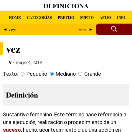
DEFINICIONA
HOME
CATEGORÍAS
PREFIJO
SUFIJO
AFIJO
INFIJO
◄ veyo
veza ►
vez
V
- mayo 4, 2019
Texto:
Pequeño
Mediano
Grande
Definición
Sustantivo femenino. Este término hace referencia a
una ejecución, realización o procedimiento de un
suceso
, hecho, acontecimiento o de una acción en