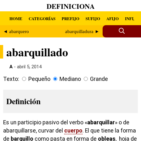
DEFINICIONA
HOME
CATEGORÍAS
PREFIJO
SUFIJO
AFIJO
INFIJO
◄ abarquero
abarquilladura ►
abarquillado
A
- abril 5, 2014
Texto:
Pequeño
Mediano
Grande
Definición
Es un participio pasivo del verbo «
abarquillar
» o de
abarquillarse, curvar del
cuerpo
. El que tiene la forma
de
barquillo
como pasta en forma de
obleas
, hoja de