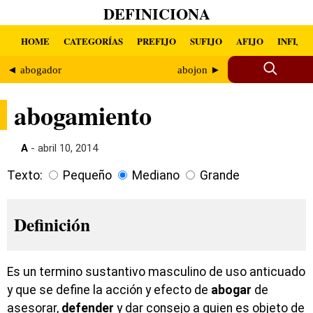
DEFINICIONA
HOME
CATEGORÍAS
PREFIJO
SUFIJO
AFIJO
INFIJO
◄ abogador
abojon ►
abogamiento
A
- abril 10, 2014
Texto:
Pequeño
Mediano
Grande
Definición
Es un termino sustantivo masculino de uso anticuado
y que se define la acción y efecto de
abogar
de
asesorar,
defender
y dar consejo a quien es objeto de