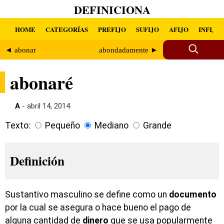
DEFINICIONA
HOME
CATEGORÍAS
PREFIJO
SUFIJO
AFIJO
INFIJO
◄ abonar
abondadamente ►
abonaré
A
- abril 14, 2014
Texto:
Pequeño
Mediano
Grande
Definición
Sustantivo masculino se define como un
documento
por la cual se asegura o hace bueno el pago de
alguna cantidad de
dinero
que se usa popularmente