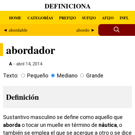
DEFINICIONA
HOME
CATEGORÍAS
PREFIJO
SUFIJO
AFIJO
INFIJO
◄ abordable
abordo ►
abordador
A
- abril 14, 2014
Texto:
Pequeño
Mediano
Grande
Definición
Sustantivo masculino se define como aquello que
aborda
o tocar un muelle en término de
náutica
, o
también se emplea el que se acerque a otro o se dice