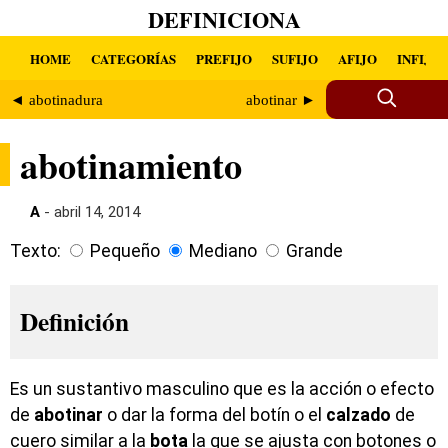
DEFINICIONA
HOME
CATEGORÍAS
PREFIJO
SUFIJO
AFIJO
INFIJO
◄ abotinadura
abotinar ►
abotinamiento
A
- abril 14, 2014
Texto:
Pequeño
Mediano
Grande
Definición
Es un sustantivo masculino que es la acción o efecto
de
abotinar
o dar la forma del botín o el
calzado
de
cuero similar a la
bota
la que se ajusta con botones o