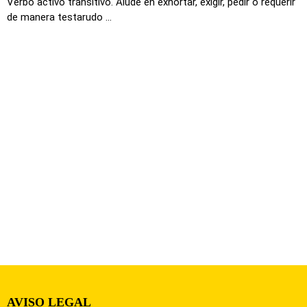
Verbo activo transitivo. Alude en exhortar, exigir, pedir o requerir
de manera testarudo ...
AVISO LEGAL