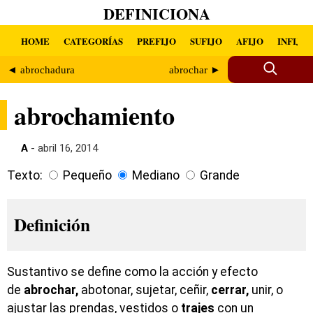
DEFINICIONA
HOME
CATEGORÍAS
PREFIJO
SUFIJO
AFIJO
INFIJO
◄ abrochadura
abrochar ►
abrochamiento
A
- abril 16, 2014
Texto:
Pequeño
Mediano
Grande
Definición
Sustantivo se define como la acción y efecto
de
abrochar,
abotonar, sujetar, ceñir,
cerrar,
unir, o
ajustar las prendas, vestidos o
trajes
con un