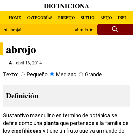
DEFINICIONA
HOME
CATEGORÍAS
PREFIJO
SUFIJO
AFIJO
INFIJO
◄ abrojal
abrollo ►
abrojo
A
- abril 16, 2014
Texto:
Pequeño
Mediano
Grande
Definición
Sustantivo masculino en termino de botánica se
define como una
planta
que pertenece a la familia de
los
cigofiláceas
y tiene un fruto que va armando de