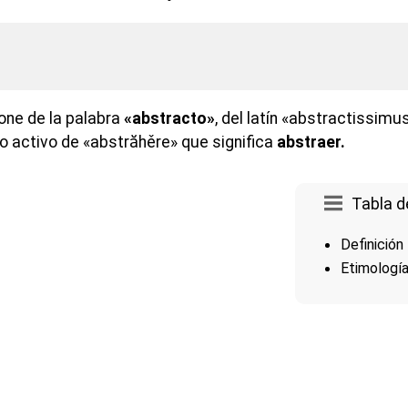
ne de la palabra
«abstracto»
, del latín «abstractissimus
o activo de «abstrăhěre» que significa
abstraer.
Tabla d
Definición
Etimologí