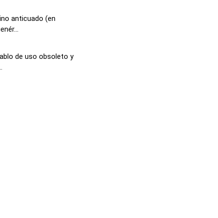
ino anticuado (en
enér...
cablo de uso obsoleto y
.