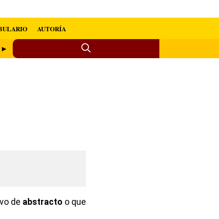
BULARIO
AUTORÍA
e ►
ivo de
abstracto
o que