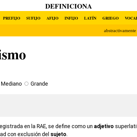
DEFINICIONA
PREFIJO
SUFIJO
AFIJO
INFIJO
LATÍN
GRIEGO
VOCA
abstractivament
tismo
Mediano
Grande
egistrada en la RAE, se define como un
adjetivo
superlat
dad con exclusión del
sujeto
.