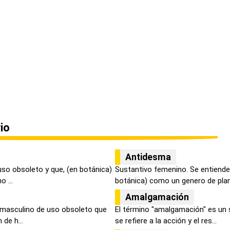
io
Antidesma
uso obsoleto y que, (en botánica)
Sustantivo femenino. Se entiend
 ...
botánica) como un genero de plant
Amalgamación
 masculino de uso obsoleto que
El término "amalgamación" es un
 de h...
se refiere a la acción y el res...