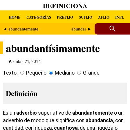
DEFINICIONA
HOME
CATEGORÍAS
PREFIJO
SUFIJO
AFIJO
INFIJO
◄ abundantemente
abundar ►
abundantísimamente
A
- abril 21, 2014
Texto:
Pequeño
Mediano
Grande
Definición
Es un
adverbio
superlativo de
abundantemente
o un
adverbio de modo que significa con
abundancia,
con
cantidad, con riqueza,
cuantiosa
, de una riqueza o