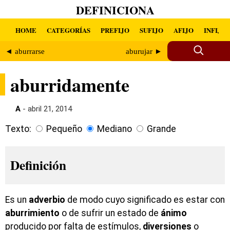
DEFINICIONA
HOME
CATEGORÍAS
PREFIJO
SUFIJO
AFIJO
INFIJO
◄ aburrarse
aburujar ►
aburridamente
A
- abril 21, 2014
Texto:
Pequeño
Mediano
Grande
Definición
Es un
adverbio
de modo cuyo significado es estar con
aburrimiento
o de sufrir un estado de
ánimo
producido por falta de estímulos,
diversiones
o