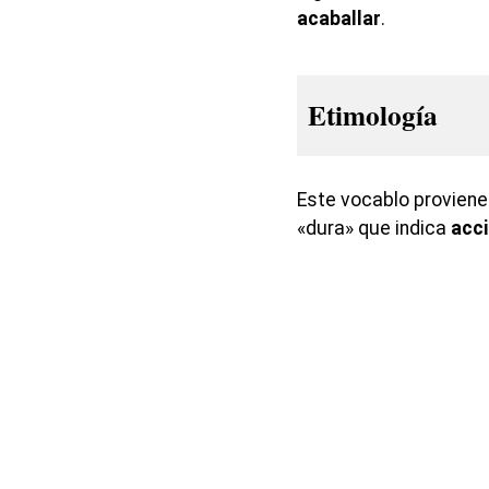
acaballar
.
Etimología
Este vocablo proviene 
«dura» que indica
acc