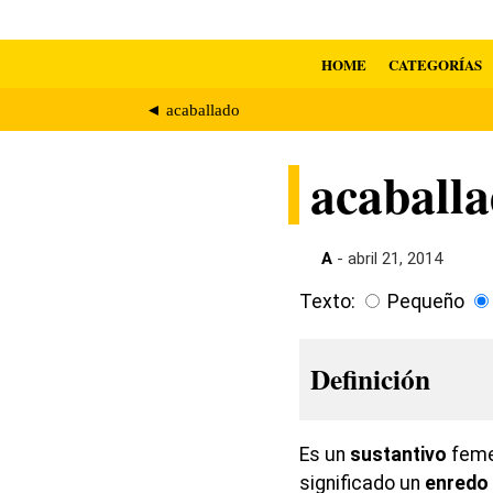
HOME
CATEGORÍAS
◄ acaballado
acaball
A
- abril 21, 2014
Texto:
Pequeño
Definición
Es un
sustantivo
femen
significado un
enredo