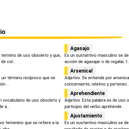
io
Agasajo
 termino de uso obsoleto y que,
Es un sustantivo masculino se de
de col...
acción de agasajar o de regalar, t..
Arsenical
s un término recíproco que se
Adjetivo. Se entiende por arsenica
ón ...
concerniente, relativo y pertenec..
Aprehendiente
n vocabulario de uso obsoleto y
Adjetivo. Esta palabra es de uso o
e a...
participio del verbo aprehende...
Ajustamiento
vo femenino que se refiere a la
Es un sustantivo masculino se de
 aba...
resultado de ajustar o de ajustarse