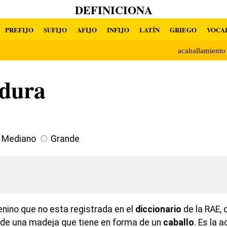
DEFINICIONA
PREFIJO
SUFIJO
AFIJO
INFIJO
LATÍN
GRIEGO
VOCA
acaballamient
adura
Mediano
Grande
ino que no esta registrada en el
diccionario
de la RAE,
de una madeja que tiene en forma de un
caballo
. Es la 