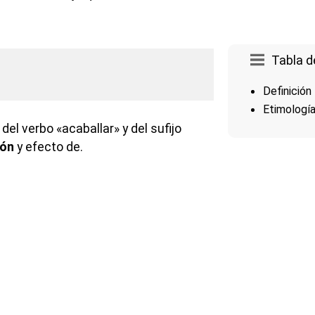
Tabla d
Definición
Etimologí
del verbo «acaballar» y del sufijo
ión
y efecto de.