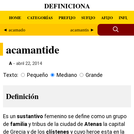
DEFINICIONA
HOME
CATEGORÍAS
PREFIJO
SUFIJO
AFIJO
INFIJO
◄ acamado
acamantis ►
acamantide
A
- abril 22, 2014
Texto:
Pequeño
Mediano
Grande
Definición
Es un
sustantivo
femenino se define como un grupo
de
familia
y tribus de la ciudad de
Atenas
la capital
de Grecia y de los
clístenes
y cuyo heroe esta en la