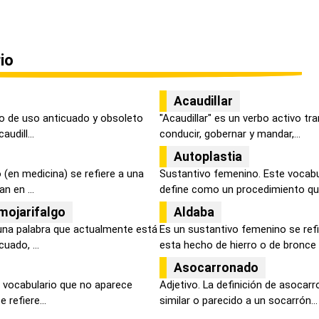
io
Acaudillar
o de uso anticuado y obsoleto
"Acaudillar" es un verbo activo tra
udill...
conducir, gobernar y mandar,...
Autoplastia
(en medicina) se refiere a una
Sustantivo femenino. Este vocabu
n en ...
define como un procedimiento quir
mojarifalgo
Aldaba
una palabra que actualmente está
Es un sustantivo femenino se ref
uado, ...
esta hecho de hierro o de bronce .
Asocarronado
 vocabulario que no aparece
Adjetivo. La definición de asocar
 refiere...
similar o parecido a un socarrón...