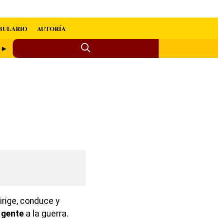
BULARIO
AUTORÍA
o ►
dirige, conduce y
gente
a la guerra.