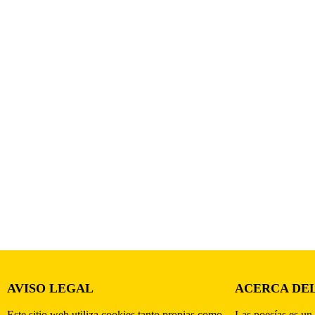
AVISO LEGAL
ACERCA DEL
Este sitio web utiliza cookies tanto propias como
Las poesías es un 