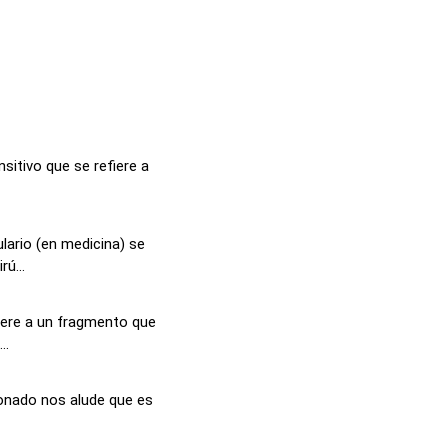
nsitivo que se refiere a
lario (en medicina) se
ú...
iere a un fragmento que
..
ronado nos alude que es