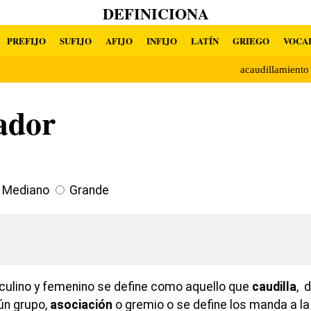
DEFINICIONA
PREFIJO
SUFIJO
AFIJO
INFIJO
LATÍN
GRIEGO
VOCA
acaudillamient
ador
Mediano
Grande
ulino y femenino se define como aquello que
caudilla
, 
ún grupo,
asociación
o gremio o se define los manda a la