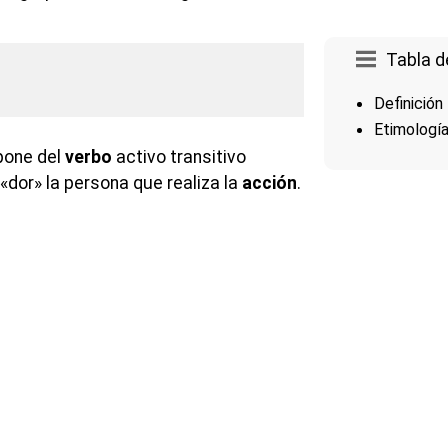
Tabla d
Definición
Etimologí
pone del
verbo
activo transitivo
o «dor» la persona que realiza la
acción
.