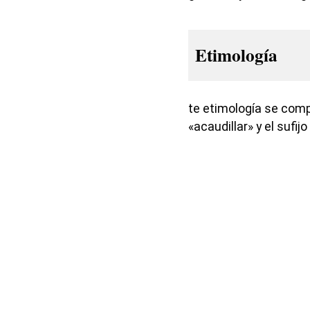
Etimología
te etimología se com
«acaudillar» y el sufij