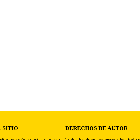
 SITIO
DERECHOS DE AUTOR
sitio que reúne poetas y poesía,
Todos los derechos reservados. Sólo s