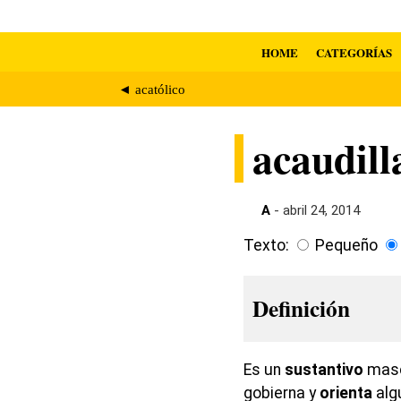
HOME
CATEGORÍAS
◄ acatólico
acaudill
A
- abril 24, 2014
Texto:
Pequeño
Definición
Es un
sustantivo
masc
gobierna y
orienta
alg