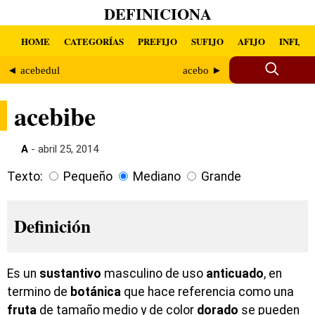
DEFINICIONA
HOME
CATEGORÍAS
PREFIJO
SUFIJO
AFIJO
INFIJO
◄ acebedul
acebo ►
acebibe
A
- abril 25, 2014
Texto:
Pequeño
Mediano
Grande
Definición
Es un
sustantivo
masculino de uso
anticuado
, en
termino de
botánica
que hace referencia como una
fruta
de tamaño medio y de color
dorado
se pueden