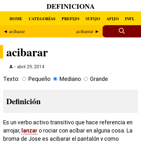
DEFINICIONA
HOME
CATEGORÍAS
PREFIJO
SUFIJO
AFIJO
INFIJO
◄ acibarar
acibarrar ►
acibarar
A
- abril 29, 2014
Texto:
Pequeño
Mediano
Grande
Definición
Es un verbo activo transitivo que hace referencia en
arrojar,
lanzar
o rociar con acíbar en alguna cosa. La
broma de Jose es acibarar el pantalón y como