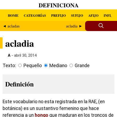
DEFINICIONA
HOME
CATEGORÍAS
PREFIJO
SUFIJO
AFIJO
INFIJO
◄ acladas
acladia ►
acladia
A
- abril 30, 2014
Texto:
Pequeño
Mediano
Grande
Definición
Este vocabulario no esta registrada en la RAE, (en
botánica) es un sustantivo femenino que hace
referencia a un
hongo
que maduran en los troncos de