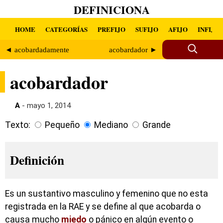
DEFINICIONA
HOME
CATEGORÍAS
PREFIJO
SUFIJO
AFIJO
INFIJO
◄ acobardadamente
acobardador ►
acobardador
A
- mayo 1, 2014
Texto:
Pequeño
Mediano
Grande
Definición
Es un sustantivo masculino y femenino que no esta
registrada en la RAE y se define al que acobarda o
causa mucho
miedo
o pánico en algún evento o